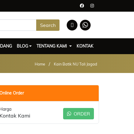
Search
UDANG
BLOG
TENTANG KAMI
KONTAK
/
Home
Kain Batik NU Tali Jagad
Online Order
Harga
ORDER
Kontak Kami