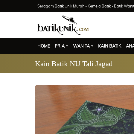
Seragam Batik Unik Murah - Kemeja Batik - Batik Wani
HOME
PRIA
WANITA
KAIN BATIK
AN
Kain Batik NU Tali Jagad