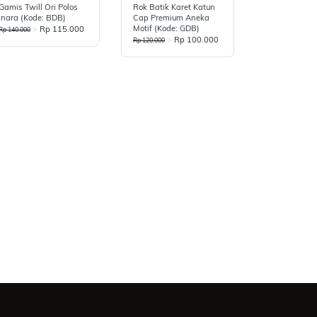
Gamis Twill Ori Polos
Rok Batik Karet Katun
Inara (Kode: BDB)
Cap Premium Aneka
Motif (Kode: GDB)
>
Rp 115.000
Rp 140.000
>
Rp 100.000
Rp 120.000