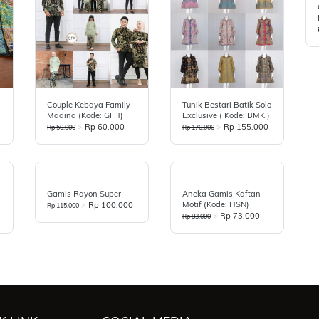
Couple Kebaya Family
Tunik Bestari Batik Solo
Madina (Kode: GFH)
Exclusive ( Kode: BMK )
>
Rp 60.000
>
Rp 155.000
Rp 50.000
Rp 170.000
Gamis Rayon Super
Aneka Gamis Kaftan
Motif (Kode: HSN)
>
Rp 100.000
Rp 115.000
>
Rp 73.000
Rp 83.000