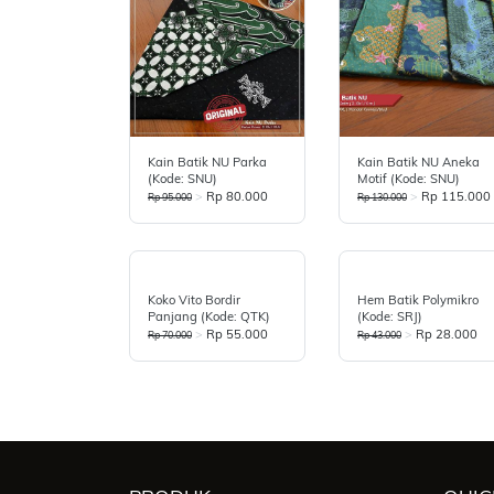
Kain Batik NU Parka
Kain Batik NU Aneka
(Kode: SNU)
Motif (Kode: SNU)
>
Rp 80.000
>
Rp 115.000
Rp 95.000
Rp 130.000
Koko Vito Bordir
Hem Batik Polymikro
Panjang (Kode: QTK)
(Kode: SRJ)
>
Rp 55.000
>
Rp 28.000
Rp 70.000
Rp 43.000