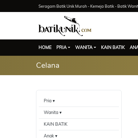
Seragam Batik Unik Murah - Kemeja Batik - Batik Wani
HOME
PRIA
WANITA
KAIN BATIK
AN
Celana
Pria
Wanita
KAIN BATIK
Anak