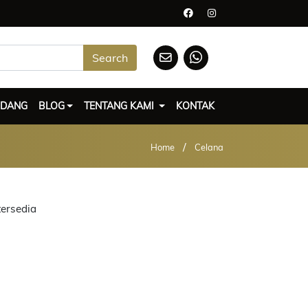
Search
UDANG
BLOG
TENTANG KAMI
KONTAK
/
Home
Celana
tersedia