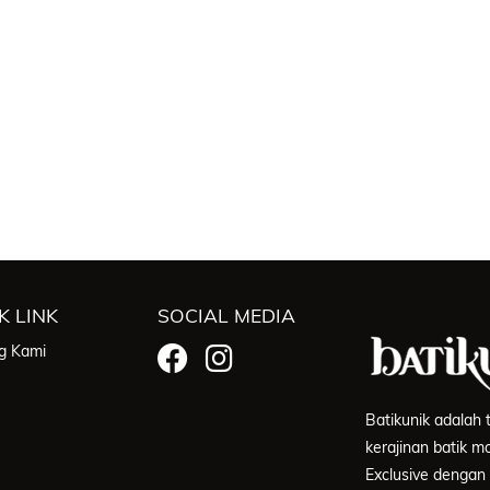
K LINK
SOCIAL MEDIA
g Kami
Batikunik adalah
kerajinan batik 
Exclusive dengan