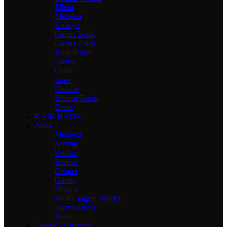
Jilbab
Mukena
Kebaya
Gamis Batik
Gamis Polos
Rompi/Vest
Daster
Outer
Inner
Hoodie
Blouse/Tunik
Dress
KAIN BATIK
Anak
Mukena
Sarung
Setelan
Blouse
Celana
Gamis
Hoodie
Hem Lengan Pendek
Daster/Dress
Koko
Couple / Sarimbit