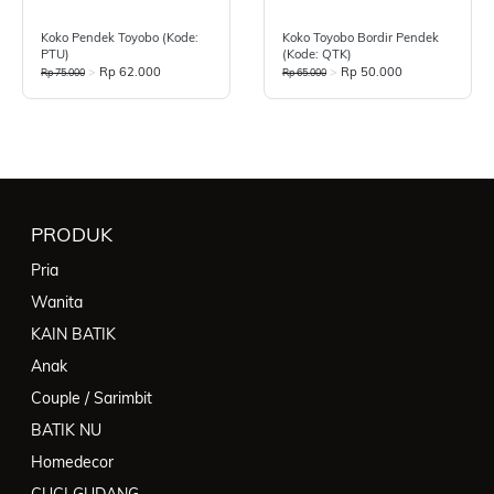
Koko Pendek Toyobo (Kode:
Koko Toyobo Bordir Pendek
PTU)
(Kode: QTK)
>
Rp 62.000
>
Rp 50.000
Rp 75.000
Rp 65.000
PRODUK
Pria
Wanita
KAIN BATIK
Anak
Couple / Sarimbit
BATIK NU
Homedecor