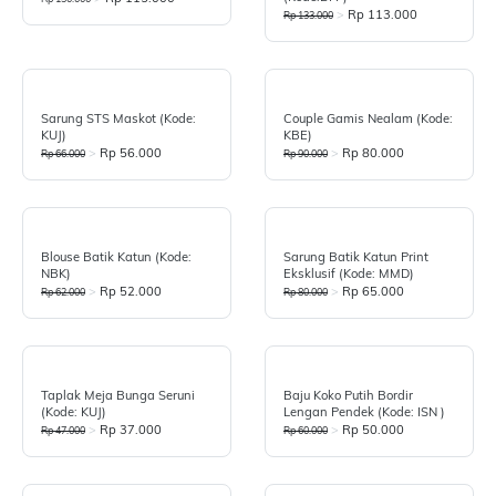
>
Rp 113.000
Rp 133.000
Sarung STS Maskot (Kode:
Couple Gamis Nealam (Kode:
KUJ)
KBE)
>
Rp 56.000
>
Rp 80.000
Rp 66.000
Rp 90.000
Blouse Batik Katun (Kode:
Sarung Batik Katun Print
NBK)
Eksklusif (Kode: MMD)
>
Rp 52.000
>
Rp 65.000
Rp 62.000
Rp 80.000
Taplak Meja Bunga Seruni
Baju Koko Putih Bordir
(Kode: KUJ)
Lengan Pendek (kode: ISN )
>
Rp 37.000
>
Rp 50.000
Rp 47.000
Rp 60.000