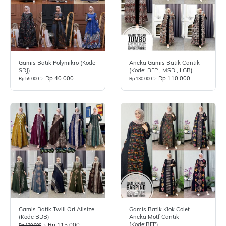
Gamis Batik Polymikro (Kode
Aneka Gamis Batik Cantik
SRJ)
(Kode: BFP , MSD , LGB)
>
Rp 40.000
>
Rp 110.000
Rp 55.000
Rp 130.000
Gamis Batik Twill Ori Allsize
Gamis Batik Klok Colet
(kode BDB)
Aneka Motf Cantik
(Kode:BFP)
>
Rp 115.000
Rp 130.000