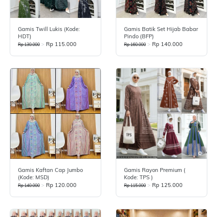
Gamis Twill Lukis (Kode:
Gamis Batik Set Hijab Babar
HDT)
Pindo (BFP)
>
Rp 115.000
>
Rp 140.000
Rp 130.000
Rp 160.000
Gamis Kaftan Cap Jumbo
Gamis Rayon Premium (
(Kode: MSD)
Kode: TPS )
>
Rp 120.000
>
Rp 125.000
Rp 140.000
Rp 115.000