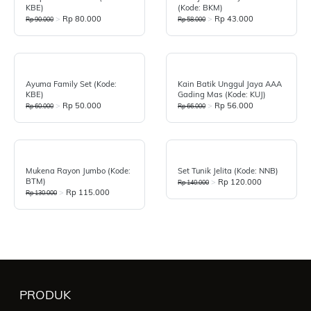
KBE)
(Kode: BKM)
>
Rp 80.000
>
Rp 43.000
Rp 90.000
Rp 58.000
Ayuma Family Set (Kode:
Kain Batik Unggul Jaya AAA
KBE)
Gading Mas (Kode: KUJ)
>
Rp 50.000
>
Rp 56.000
Rp 60.000
Rp 66.000
Mukena Rayon Jumbo (Kode:
Set Tunik Jelita (Kode: NNB)
BTM)
>
Rp 120.000
Rp 140.000
>
Rp 115.000
Rp 130.000
PRODUK