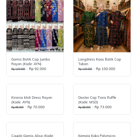
Gamis Batik Cap Jumbo
Longdress Kaos Batik Cap
Rayon (Kode: AYN)
Tuban
>
Rp 92.000
>
Rp 100.000
Rp 115.000
Rp 115.000
Kirania Midi Dress Rayon
Daster Cap Tiara Ruffle
(Kode: AYN)
(Kode: MSD)
>
Rp 70.000
>
Rp 73.000
Rp 85.000
Rp 88.000
Couple Gamis Alisa (Kode:
Kemeja Koko Polymicro