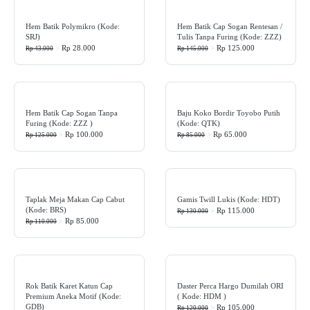
Hem Batik Polymikro (Kode:
Hem Batik Cap Sogan Rentesan /
SRJ)
Tulis Tanpa Furing (Kode: ZZZ)
>
Rp 28.000
>
Rp 125.000
Rp 43.000
Rp 145.000
Hem Batik Cap Sogan Tanpa
Baju Koko Bordir Toyobo Putih
Furing (Kode: ZZZ )
(Kode: QTK)
>
Rp 100.000
>
Rp 65.000
Rp 125.000
Rp 85.000
Taplak Meja Makan Cap Cabut
Gamis Twill Lukis (Kode: HDT)
(Kode: BRS)
>
Rp 115.000
Rp 130.000
>
Rp 85.000
Rp 110.000
Rok Batik Karet Katun Cap
Daster Perca Hargo Dumilah ORI
Premium Aneka Motif (Kode:
( Kode: HDM )
GDB)
>
Rp 105.000
Rp 120.000