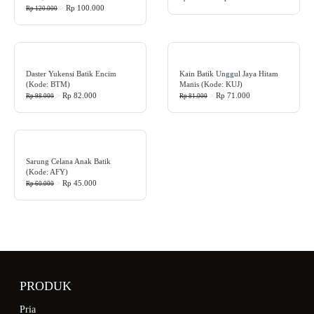
>
Rp 100.000
Rp 120.000
Daster Yukensi Batik Encim
Kain Batik Unggul Jaya Hitam
(Kode: BTM)
Manis (Kode: KUJ)
>
Rp 82.000
>
Rp 71.000
Rp 98.000
Rp 81.000
Sarung Celana Anak Batik
(Kode: AFY)
>
Rp 45.000
Rp 60.000
PRODUK
Pria