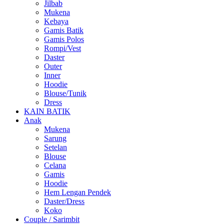
Jilbab
Mukena
Kebaya
Gamis Batik
Gamis Polos
Rompi/Vest
Daster
Outer
Inner
Hoodie
Blouse/Tunik
Dress
KAIN BATIK
Anak
Mukena
Sarung
Setelan
Blouse
Celana
Gamis
Hoodie
Hem Lengan Pendek
Daster/Dress
Koko
Couple / Sarimbit