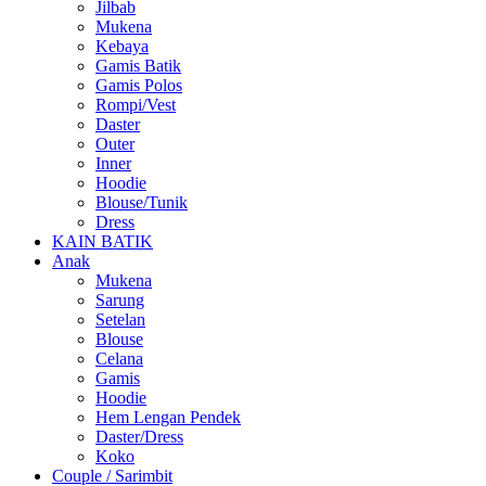
Jilbab
Mukena
Kebaya
Gamis Batik
Gamis Polos
Rompi/Vest
Daster
Outer
Inner
Hoodie
Blouse/Tunik
Dress
KAIN BATIK
Anak
Mukena
Sarung
Setelan
Blouse
Celana
Gamis
Hoodie
Hem Lengan Pendek
Daster/Dress
Koko
Couple / Sarimbit