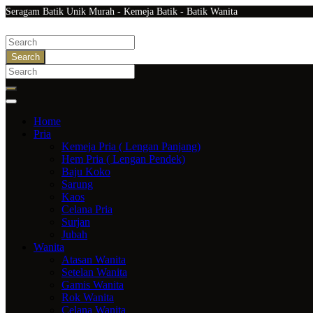
Seragam Batik Unik Murah - Kemeja Batik - Batik Wanita
Search
Home
Pria
Kemeja Pria ( Lengan Panjang)
Hem Pria ( Lengan Pendek)
Baju Koko
Sarung
Kaos
Celana Pria
Surjan
Jubah
Wanita
Atasan Wanita
Setelan Wanita
Gamis Wanita
Rok Wanita
Celana Wanita