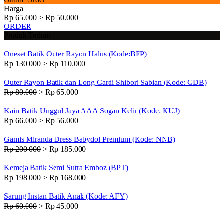
Harga
Rp 65.000
>
Rp 50.000
ORDER
Produk Terkait
Oneset Batik Outer Rayon Halus (Kode:BFP)
Rp 130.000
>
Rp 110.000
Outer Rayon Batik dan Long Cardi Shibori Sabian (Kode: GDB)
Rp 80.000
>
Rp 65.000
Kain Batik Unggul Jaya AAA Sogan Kelir (Kode: KUJ)
Rp 66.000
>
Rp 56.000
Gamis Miranda Dress Babydol Premium (Kode: NNB)
Rp 200.000
>
Rp 185.000
Kemeja Batik Semi Sutra Emboz (BPT)
Rp 198.000
>
Rp 168.000
Sarung Instan Batik Anak (Kode: AFY)
Rp 60.000
>
Rp 45.000