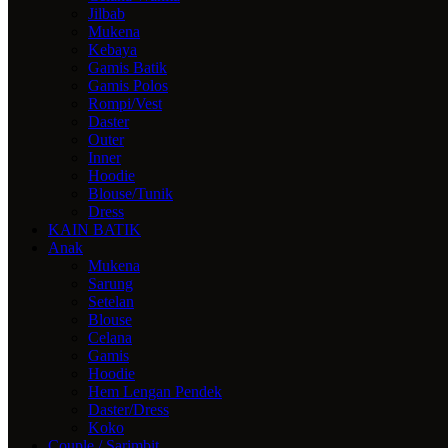
Jilbab
Mukena
Kebaya
Gamis Batik
Gamis Polos
Rompi/Vest
Daster
Outer
Inner
Hoodie
Blouse/Tunik
Dress
KAIN BATIK
Anak
Mukena
Sarung
Setelan
Blouse
Celana
Gamis
Hoodie
Hem Lengan Pendek
Daster/Dress
Koko
Couple / Sarimbit