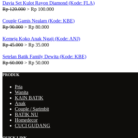
Davia Set Kulot Rayon Diamond (Kode: FLA)
Rp 120.000
>
Rp 100.000
Couple Gamis Nealam (Kode: KBE)
Rp 90.000
>
Rp 80.000
Kemeja Koko Anak Ngaji (Kode: ANJ)
Rp 45.000
>
Rp 35.000
Setelan Batik Family Dewita (Kode: KBE)
Rp 60.000
>
Rp 50.000
PRODUK
Pria
Wanita
KAIN BATIK
Anak
Couple / Sarimbit
BATIK NU
Homedecor
CUCI GUDANG
QUICK LINK