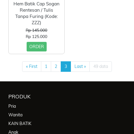
Hem Batik Cap Sogan
Rentesan / Tulis
Tanpa Furing (Kode:
ZZZ)
Rp 145.000
Rp 125.000
ORDER
« First
1
2
3
Last »
49 data
PRODUK
Pria
Wanita
KAIN BATIK
Anak