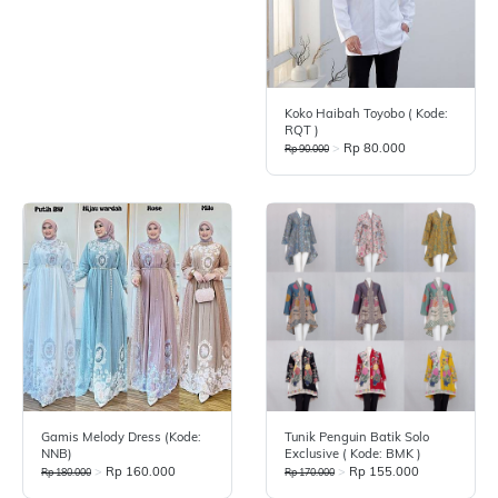
Koko Haibah Toyobo ( Kode:
RQT )
>
Rp 80.000
Rp 90.000
Gamis Melody Dress (Kode:
Tunik Penguin Batik Solo
NNB)
Exclusive ( Kode: BMK )
>
Rp 160.000
>
Rp 155.000
Rp 180.000
Rp 170.000