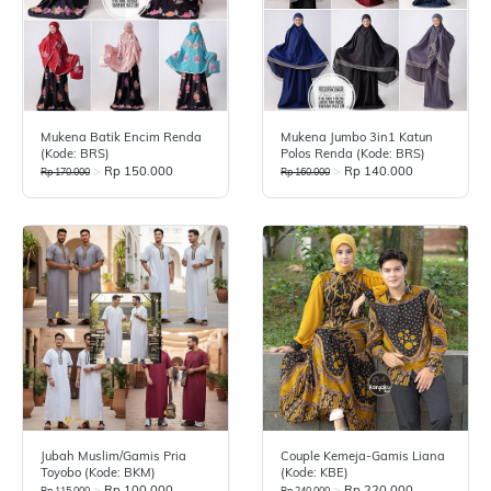
Mukena Batik Encim Renda
Mukena Jumbo 3in1 Katun
(Kode: BRS)
Polos Renda (Kode: BRS)
>
Rp 150.000
>
Rp 140.000
Rp 170.000
Rp 160.000
Jubah Muslim/Gamis Pria
Couple Kemeja-Gamis Liana
Toyobo (Kode: BKM)
(Kode: KBE)
>
Rp 100.000
>
Rp 220.000
Rp 115.000
Rp 240.000