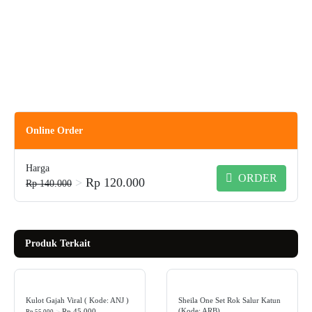
Online Order
Harga
ORDER
>
Rp 120.000
Rp 140.000
Produk Terkait
Kulot Gajah Viral ( Kode: ANJ )
Sheila One Set Rok Salur Katun
(Kode: ARB)
>
Rp 45.000