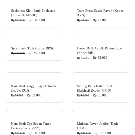
Sackdress Klok Batik Exclusive
Tiara Dress Daster Rayon (Kode:
(Kode: BTM/SDE)
AYN)
>
Rp 100.000
>
Rp 77.000
Rp 125.000
Rp 90.000
Sprei Batik Tulis (Kode: BRS)
Daster Batik Cantik Rayon Super
(kode: BJE )
>
Rp 250.000
Rp 265.000
>
Rp 82.000
Rp 95.000
Kain Batik Unggul Jaya Cibulan
Sarung Batik Katun Print
(Kode: KUJ)
Eksklusif (Kode: MMD)
>
Rp 69.000
>
Rp 65.000
Rp 79.000
Rp 80.000
Hem Batik Cap Sogan Tanpa
Mukena Rayon Jumbo (Kode:
Furing (Kode: ZZZ )
BTM)
>
Rp 100.000
>
Rp 115.000
Rp 125.000
Rp 130.000