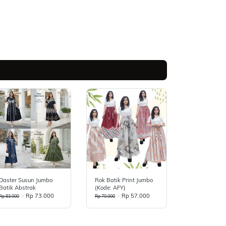
Daster Susun Jumbo
Rok Batik Print Jumbo
Batik Abstrak
(Kode: AFY)
>
Rp 73.000
>
Rp 57.000
Rp 83.000
Rp 70.000