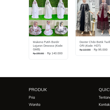
Mukena Putih Bordir
Daster Chibi Batik Twil
Lajuran Dewasa (kode:
ORI (Kode: HDT)
GMB)
>
Rp 95.000
Rp 110.000
>
Rp 140.000
Rp 155.000
PRODUK
QUIC
Pria
Tentan
Wanita
Kontak