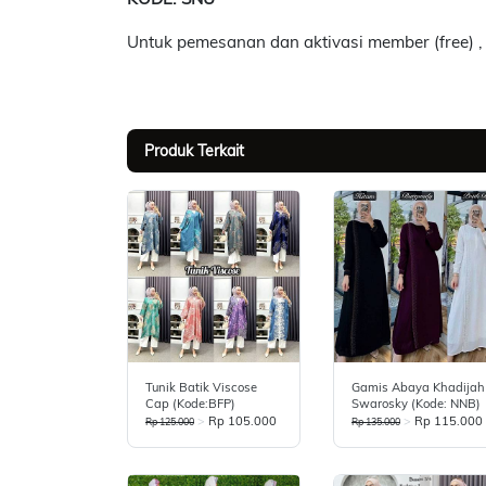
Untuk pemesanan dan aktivasi member (free) ,
Produk Terkait
Tunik Batik Viscose
Gamis Abaya Khadijah
Cap (Kode:BFP)
Swarosky (Kode: NNB)
>
Rp 105.000
>
Rp 115.000
Rp 125.000
Rp 135.000