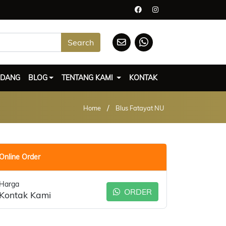
Search
UDANG
BLOG
TENTANG KAMI
KONTAK
/
Home
Blus Fatayat NU
Online Order
Harga
ORDER
Kontak Kami