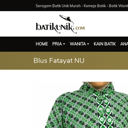
Seragam Batik Unik Murah - Kemeja Batik - Batik Wani
HOME
PRIA
WANITA
KAIN BATIK
AN
Blus Fatayat NU