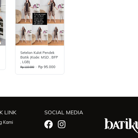
l
Setelan Kulot Pendek
Batik (Kode: MSD , BFP
, LGB)
>
Rp 95.000
Rp 110.000
K LINK
SOCIAL MEDIA
g Kami