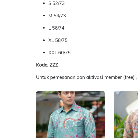
S 52/73
M 54/73
L 56/74
XL 58/75
XXL 60/75
Kode: ZZZ
Untuk pemesanan dan aktivasi member (free) ,