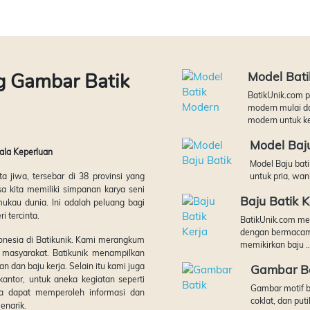
g Gambar Batik
Model Bat
BatikUnik.com 
modern mulai dar
modern untuk ke
Model Baju
gala Keperluan
Model Baju bati
 jiwa, tersebar di 38 provinsi yang
untuk pria, wa
 kita memiliki simpanan karya seni
Baju Batik K
ukau dunia. Ini adalah peluang bagi
 tercinta.
BatikUnik.com men
dengan bermacam m
nesia di Batikunik. Kami merangkum
memikirkan baju ..
 masyarakat. Batikunik menampilkan
an dan baju kerja. Selain itu kami juga
Gambar Ba
kantor, untuk aneka kegiatan seperti
Gambar motif ba
ta dapat memperoleh informasi dan
coklat, dan puti
enarik.