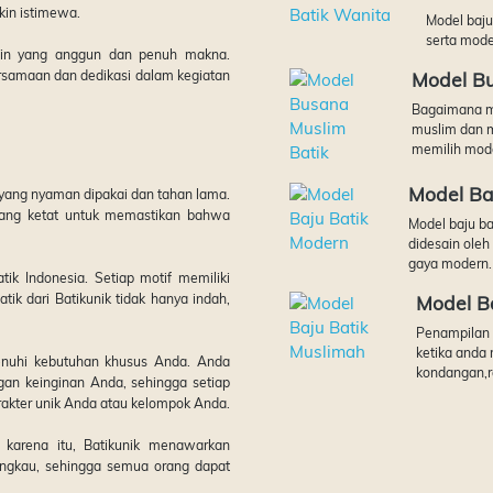
in istimewa.
Model baju
serta mode
in yang anggun dan penuh makna.
rsamaan dan dedikasi dalam kegiatan
Model Bu
Bagaimana me
muslim dan m
memilih mode
Model Ba
yang nyaman dipakai dan tahan lama.
s yang ketat untuk memastikan bahwa
Model baju ba
didesain oleh
gaya modern. K
tik Indonesia. Setiap motif memiliki
tik dari Batikunik tidak hanya indah,
Model B
Penampilan 
ketika anda 
enuhi kebutuhan khusus Anda. Anda
kondangan,ra
gan keinginan Anda, sehingga setiap
rakter unik Anda atau kelompok Anda.
 karena itu, Batikunik menawarkan
jangkau, sehingga semua orang dapat