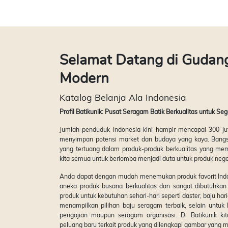
Selamat Datang di Gudan
Modern
Katalog Belanja Ala Indonesia
Profil Batikunik: Pusat Seragam Batik Berkualitas untuk Se
Jumlah penduduk Indonesia kini hampir mencapai 300 juta
menyimpan potensi market dan budaya yang kaya. Bangsa
yang tertuang dalam produk-produk berkualitas yang mem
kita semua untuk berlomba menjadi duta untuk produk negeri
Anda dapat dengan mudah menemukan produk favorit Indo
aneka produk busana berkualitas dan sangat dibutuhkan
produk untuk kebutuhan sehari-hari seperti daster, baju hari
menampilkan pilihan baju seragam terbaik, selain untuk 
pengajian maupun seragam organisasi. Di Batikunik ki
peluang baru terkait produk yang dilengkapi gambar yang m