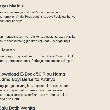
baya Modern
ebaya modern yang dapat Anda gunakan untuk
enampilan Anda. Pada saat ini kebaya tidak lagi hanya
anjang. Kebaya ...
an menggunakan kemeja kerja, blazer, jas, atau blus ke
ak mencoba menggunakan baju batik sebagai baju ...
ik Murah
gan harga yang relatif murah. Jual Online Pakaian Batik
wanita serta anak-anak. Berbagai macam batik dengan
..
Download E-Book 50 Ribu Nama
Nama Bayi Berserta Artinya
agi pengantin yang baru saja menikah pasti sudah
erencanakan untuk mempunyai anak, sebelum
empuyai anak pasti terfikir untuk mempersiapkan
egala sesuatu ...
Baju Batik Wanita