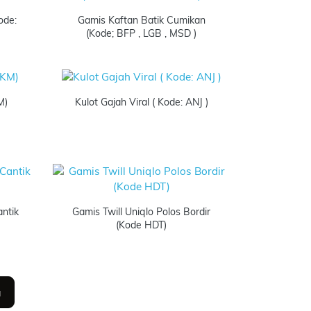
ode:
Gamis Kaftan Batik Cumikan
(Kode; BFP , LGB , MSD )
M)
Kulot Gajah Viral ( Kode: ANJ )
ntik
Gamis Twill Uniqlo Polos Bordir
(Kode HDT)
a