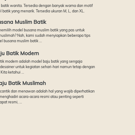
 batik wanita. Tersedia dengan banyak warna dan motif
l batik yang menarik. Tersedia ukuran M, L, dan XL.
sana Muslim Batik
milih model busana muslim batik yang pas untuk
uslimah? Nah, kami sudah menyiapkan beberapa tips
l busana muslim batik ...
ju Batik Modern
tik modern adalah model baju batik yang sengaja
 desainer untuk kegiatan sehari-hari namun tetap dengan
ita ketahui ...
aju Batik Muslimah
cantik dan menawan adalah hal yang wajib diperhatikan
menghadiri acara-acara resmi atau penting seperti
pat resmi, ...