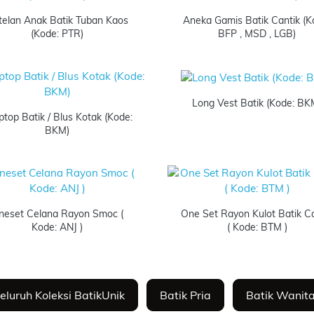
telan Anak Batik Tuban Kaos
Aneka Gamis Batik Cantik (K
(Kode: PTR)
BFP , MSD , LGB)
Long Vest Batik (Kode: BK
ptop Batik / Blus Kotak (Kode:
BKM)
neset Celana Rayon Smoc (
One Set Rayon Kulot Batik Ca
Kode: ANJ )
( Kode: BTM )
eluruh Koleksi BatikUnik
Batik Pria
Batik Wanit