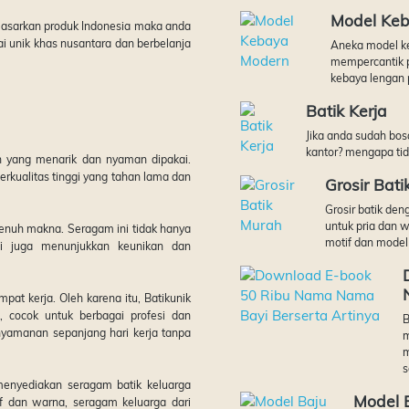
Model Ke
masarkan produk Indonesia maka anda
i unik khas nusantara dan berbelanja
Aneka model k
mempercantik p
kebaya lengan p
Batik Kerja
Jika anda sudah bos
kantor? mengapa tid
 yang menarik dan nyaman dipakai.
rkualitas tinggi yang tahan lama dan
Grosir Bat
Grosir batik den
untuk pria dan 
enuh makna. Seragam ini tidak hanya
motif dan model .
i juga menunjukkan keunikan dan
at kerja. Oleh karena itu, Batikunik
 cocok untuk berbagai profesi dan
B
nyamanan sepanjang hari kerja tanpa
m
m
s
enyediakan seragam batik keluarga
Model 
if dan warna, seragam keluarga dari