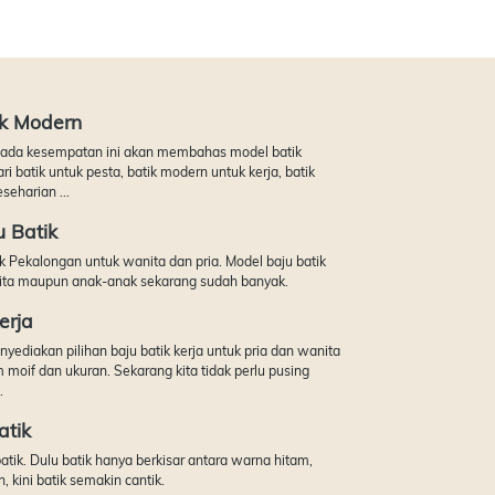
ik Modern
pada kesempatan ini akan membahas model batik
i batik untuk pesta, batik modern untuk kerja, batik
seharian ...
 Batik
k Pekalongan untuk wanita dan pria. Model baju batik
nita maupun anak-anak sekarang sudah banyak.
erja
yediakan pilihan baju batik kerja untuk pria dan wanita
oif dan ukuran. Sekarang kita tidak perlu pusing
.
tik
tik. Dulu batik hanya berkisar antara warna hitam,
h, kini batik semakin cantik.