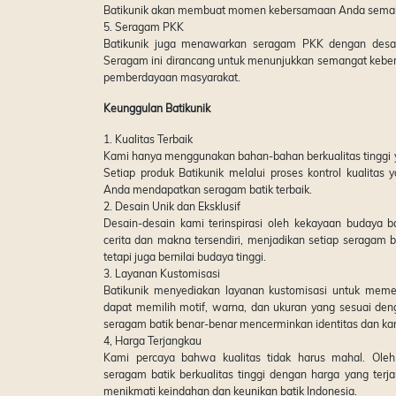
Batikunik akan membuat momen kebersamaan Anda semak
5. Seragam PKK
Batikunik juga menawarkan seragam PKK dengan desa
Seragam ini dirancang untuk menunjukkan semangat kebe
pemberdayaan masyarakat.
Keunggulan Batikunik
1. Kualitas Terbaik
Kami hanya menggunakan bahan-bahan berkualitas tinggi 
Setiap produk Batikunik melalui proses kontrol kualita
Anda mendapatkan seragam batik terbaik.
2. Desain Unik dan Eksklusif
Desain-desain kami terinspirasi oleh kekayaan budaya ba
cerita dan makna tersendiri, menjadikan setiap seragam ba
tetapi juga bernilai budaya tinggi.
3. Layanan Kustomisasi
Batikunik menyediakan layanan kustomisasi untuk mem
dapat memilih motif, warna, dan ukuran yang sesuai den
seragam batik benar-benar mencerminkan identitas dan ka
4, Harga Terjangkau
Kami percaya bahwa kualitas tidak harus mahal. Oleh
seragam batik berkualitas tinggi dengan harga yang ter
menikmati keindahan dan keunikan batik Indonesia.